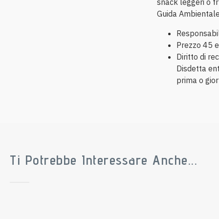
snack leggeri o fr
Guida Ambientale 
Responsabili
Prezzo 45 e
Diritto di r
Disdetta ent
prima o gio
Ti Potrebbe Interessare Anche...