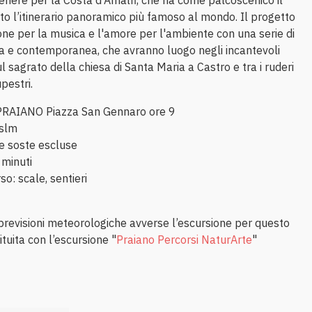
enere per la Costa d'Amalfi, che ha come palcoscenico il
ito l’itinerario panoramico più famoso al mondo. Il progetto
one per la musica e l'amore per l'ambiente con una serie di
ca e contemporanea, che avranno luogo negli incantevoli
ul sagrato della chiesa di Santa Maria a Castro e tra i ruderi
pestri.
 PRAIANO Piazza San Gennaro ore 9
 slm
re soste escluse
 minuti
so: scale, sentieri
i previsioni meteorologiche avverse l’escursione per questo
ituita con l’escursione "
Praiano Percorsi NaturArte
"