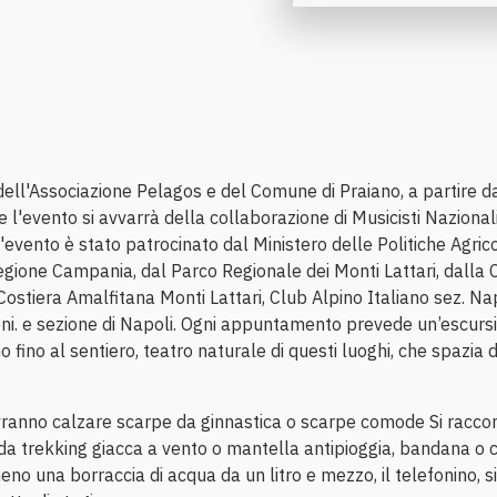
dell'Associazione Pelagos e del Comune di Praiano, a partire d
re l'evento si avvarrà della collaborazione di Musicisti Nazional
l'evento è stato patrocinato dal Ministero delle Politiche Agric
Regione Campania, dal Parco Regionale dei Monti Lattari, dall
Costiera Amalfitana Monti Lattari, Club Alpino Italiano sez. Nap
eni. e sezione di Napoli. Ogni appuntamento prevede un’escursi
o fino al sentiero, teatro naturale di questi luoghi, che spazi
vranno calzare scarpe da ginnastica o scarpe comode Si racco
 da trekking giacca a vento o mantella antipioggia, bandana o c
no una borraccia di acqua da un litro e mezzo, il telefonino, si