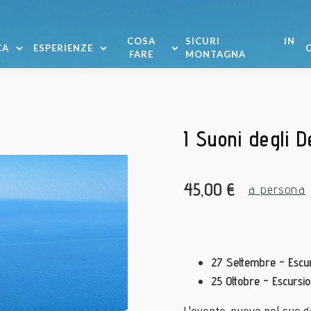
COSA
SICURI IN
CA
ESPERIENZE
FARE
MONTAGNA
I Suoni degli D
45,00
€
a persona
27 Settembre - Escurs
25 Ottobre - Escursio