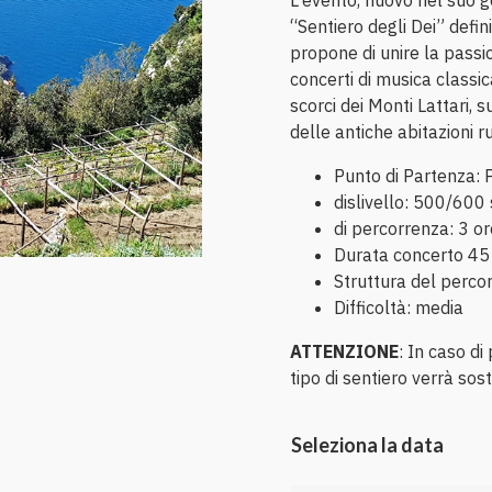
L'evento, nuovo nel suo g
“Sentiero degli Dei” defin
propone di unire la passi
concerti di musica classi
scorci dei Monti Lattari, s
delle antiche abitazioni ru
Punto di Partenza:
dislivello: 500/600
di percorrenza: 3 o
Durata concerto 45
Struttura del percor
Difficoltà: media
ATTENZIONE
: In caso d
tipo di sentiero verrà sost
Seleziona la data