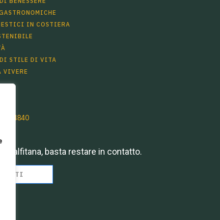
DI BENESSERE
 GASTRONOMICHE
ESTICI IN COSTIERA
STENIBILE
TÀ
DI STILE DI VITA
 VIVERE
 186 4840
e
Amalfitana, basta restare in contatto.
RIVITI
ekking