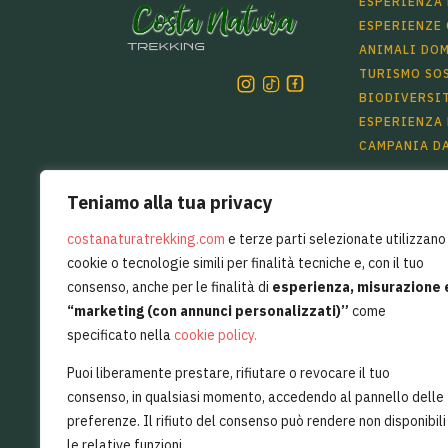
ESPERIENZA 
ESPERIENZE
ANIMALI DOM
TURISMO SO
BIODIVERSI
ESPERIENZA 
CAMPANIA DA
Teniamo alla tua privacy
costanaturatrekking.com
e terze parti selezionate utilizzano
+39 339
AVVIA UNA CHAT DAL VIVO
cookie o tecnologie simili per finalità tecniche e, con il tuo
consenso, anche per le finalità di
esperienza, misurazione 
Per sentirsi sempre un pò in Costiera 
“marketing (con annunci personalizzati)”
come
specificato nella
cookie policy
.
ISC
Puoi liberamente prestare, rifiutare o revocare il tuo
consenso, in qualsiasi momento, accedendo al pannello delle
Vorrei ricevere offerte esclusive da Costa Natura Tr
preferenze. Il rifiuto del consenso può rendere non disponibili
le relative funzioni.