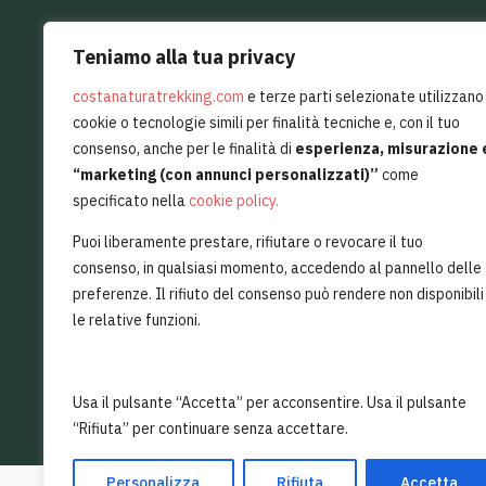
Teniamo alla tua privacy
+39 339
AVVIA UNA CHAT DAL VIVO
costanaturatrekking.com
e terze parti selezionate utilizzano
cookie o tecnologie simili per finalità tecniche e, con il tuo
consenso, anche per le finalità di
esperienza, misurazione 
Per sentirsi sempre un pò in Costiera 
“marketing (con annunci personalizzati)”
come
specificato nella
cookie policy
.
Isc
Puoi liberamente prestare, rifiutare o revocare il tuo
consenso, in qualsiasi momento, accedendo al pannello delle
Vorrei ricevere offerte esclusive da Costa Natura Tr
preferenze. Il rifiuto del consenso può rendere non disponibili
le relative funzioni.
Ho letto e approvo l'informativa sul
trattamento dei 
Usa il pulsante “Accetta” per acconsentire. Usa il pulsante
“Rifiuta” per continuare senza accettare.
Personalizza
Rifiuta
Accetta