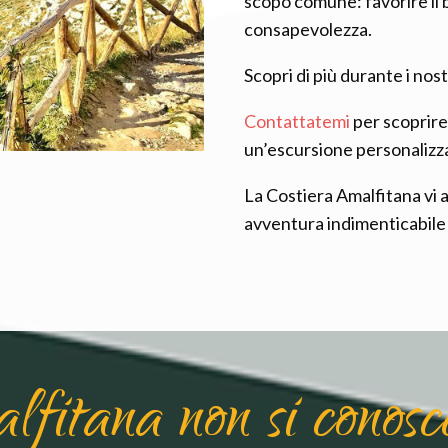
scopo comune: favorire il 
consapevolezza.
Scopri di più durante i nost
Contattatemi
per scoprire 
un’escursione personalizz
La Costiera Amalfitana vi 
avventura indimenticabile
fitana non si conos