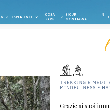
COSA
SICURI IN
CA
ESPERIENZE
FARE
MONTAGNA
TREKKING E MEDITA
MINDFULNESS E N
Grazie ai suoi innu