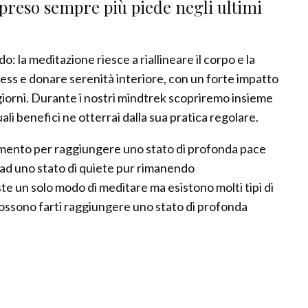
 preso sempre più piede negli ultimi
: la meditazione riesce a riallineare il corpo e la
stress e donare serenità interiore, con un forte impatto
 i giorni. Durante i nostri mindtrek scopriremo insieme
ali benefici ne otterrai dalla sua pratica regolare.
mento per raggiungere uno stato di profonda pace
a ad uno stato di quiete pur rimanendo
te un solo modo di meditare ma esistono molti tipi di
ossono farti raggiungere uno stato di profonda