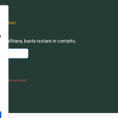
 186 4840
e
Amalfitana, basta restare in contatto.
riviti
ekking
miei dati personali
.