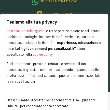
INICIAR UN CHAT EN VIVO
+39 339 186 4840
Teniamo alla tua privacy
Per sentirsi sempre un pò in Costiera
Amalfitana, basta restare in contatto.
costanaturatrekking.com
e terze parti selezionate utilizzano
cookie o tecnologie simili per finalità tecniche e, con il tuo
consenso, anche per le finalità di
esperienza, misurazione e
“marketing (con annunci personalizzati)”
come
specificato nella
cookie policy
.
Iscriviti
Puoi liberamente prestare, rifiutare o revocare il tuo
consenso, in qualsiasi momento, accedendo al pannello delle
Vorrei ricevere offerte esclusive da Costa Natura Trekking
preferenze. Il rifiuto del consenso può rendere non disponibili
le relative funzioni.
Ho letto e approvo l'informativa sul
trattamento dei miei dati personali
.
Usa il pulsante “Accetta” per acconsentire. Usa il pulsante
“Rifiuta” per continuare senza accettare.
Copyright © 2024 – 2026 Costa Natura