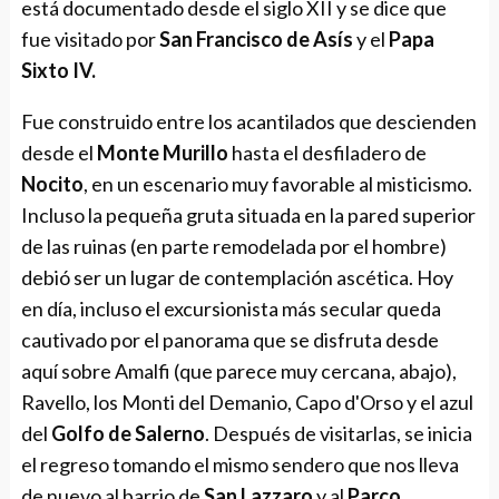
está documentado desde el siglo XII y se dice que
fue visitado por
San Francisco de Asís
y el
Papa
Sixto IV.
Fue construido entre los acantilados que descienden
desde el
Monte Murillo
hasta el desfiladero de
Nocito
, en un escenario muy favorable al misticismo.
Incluso la pequeña gruta situada en la pared superior
de las ruinas (en parte remodelada por el hombre)
debió ser un lugar de contemplación ascética. Hoy
en día, incluso el excursionista más secular queda
cautivado por el panorama que se disfruta desde
aquí sobre Amalfi (que parece muy cercana, abajo),
Ravello, los Monti del Demanio, Capo d'Orso y el azul
del
Golfo de Salerno
. Después de visitarlas, se inicia
el regreso tomando el mismo sendero que nos lleva
de nuevo al barrio de
San Lazzaro
y al
Parco