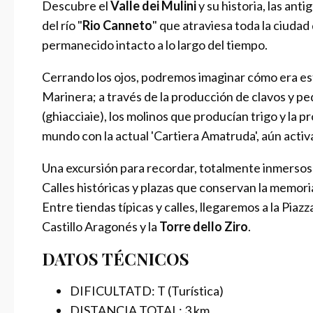
Descubre el
Valle dei Mulini
y su historia, las ant
del río "
Rio Canneto
" que atraviesa toda la ciudad
permanecido intacto a lo largo del tiempo.
Cerrando los ojos, podremos imaginar cómo era este
Marinera; a través de la producción de clavos y p
(ghiacciaie), los molinos que producían trigo y la p
mundo con la actual 'Cartiera Amatruda', aún activ
Una excursión para recordar, totalmente inmersos e
Calles históricas y plazas que conservan la memori
Entre tiendas típicas y calles, llegaremos a la Pia
Castillo Aragonés y la
Torre dello Ziro
.
DATOS TÉCNICOS
DIFICULTATD: T (Turística)
DISTANCIA TOTAL: 3 km