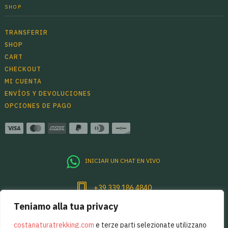
SHOP
TRANSFERIR
SHOP
CART
CHECKOUT
MI CUENTA
ENVÍOS Y DEVOLUCIONES
OPCIONES DE PAGO
INICIAR UN CHAT EN VIVO
+39 339 186 4840
Teniamo alla tua privacy
Per sentirsi sempre un pò in Costiera
Amalfitana, basta restare in contatto.
costanaturatrekking.com
e terze parti selezionate utilizzano